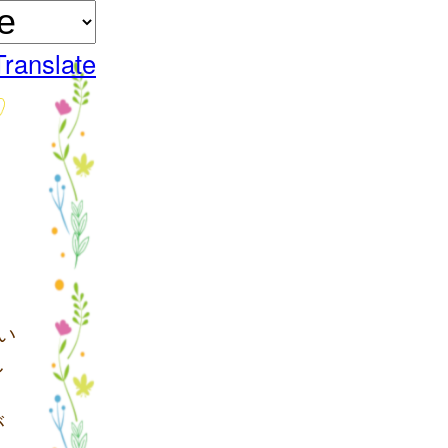
Translate
い
し
が