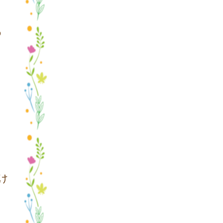
の
け
く