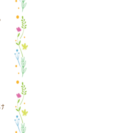
の
け
く