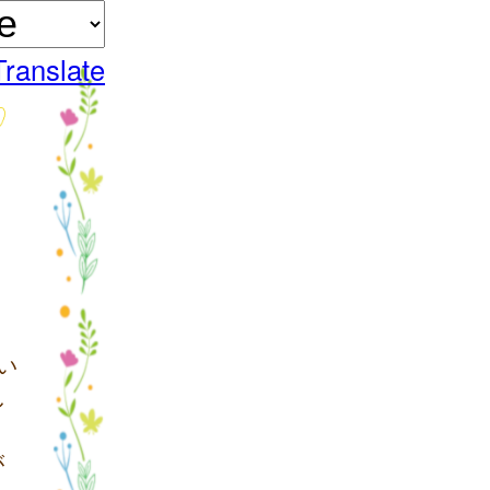
Translate
い
し
が