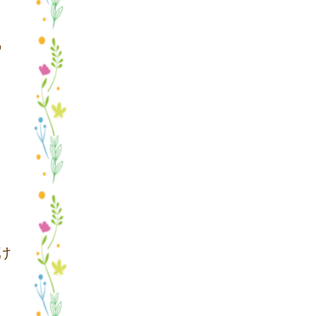
の
け
く