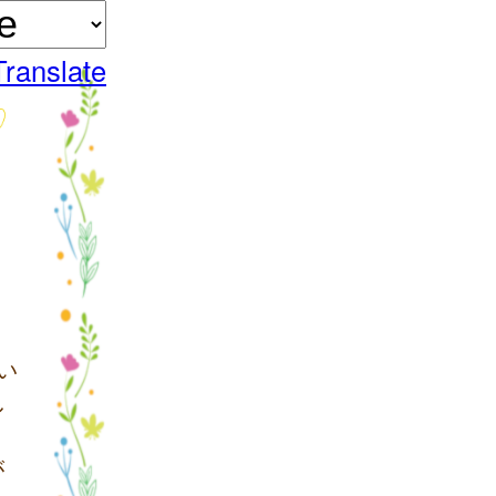
Translate
い
し
が