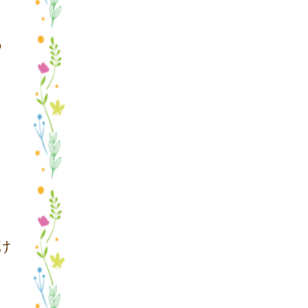
の
け
く