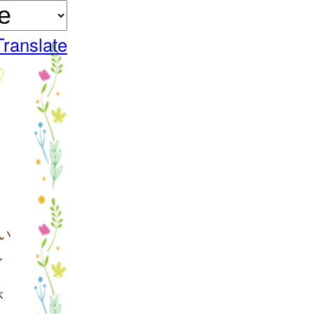
Translate
い
し
が