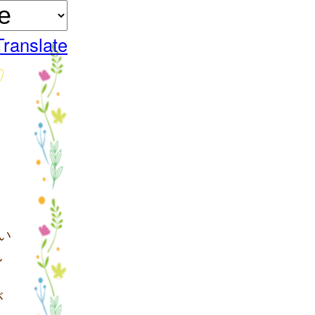
Translate
い
し
が