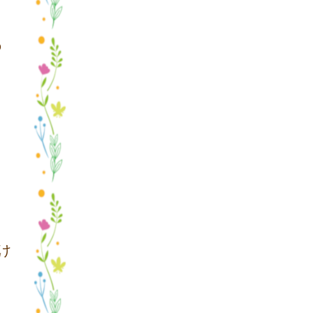
の
け
く