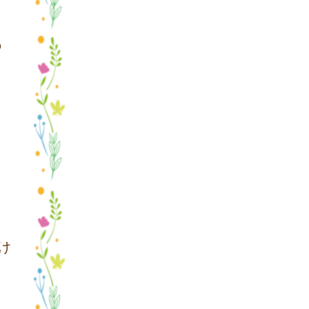
の
け
く