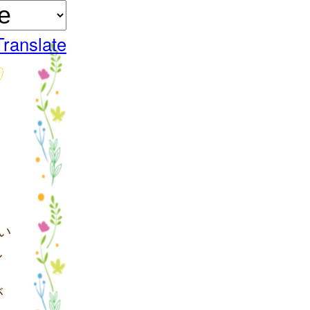
Translate
い
し
が