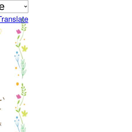
Translate
い
し
が