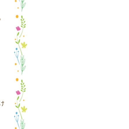
の
け
く