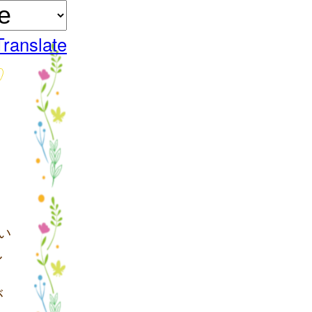
Translate
い
し
が