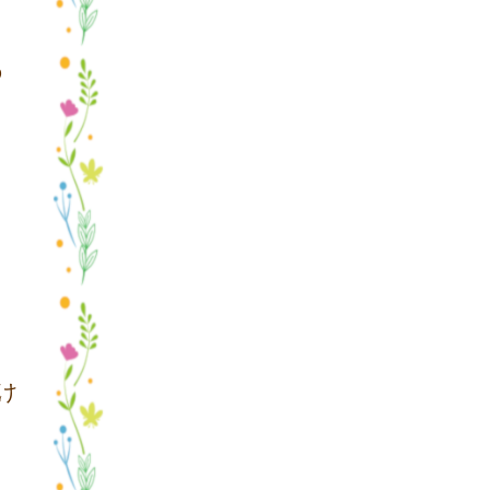
の
け
く