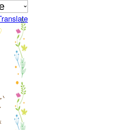
Translate
い
し
が