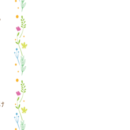
の
け
く