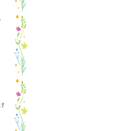
の
け
く