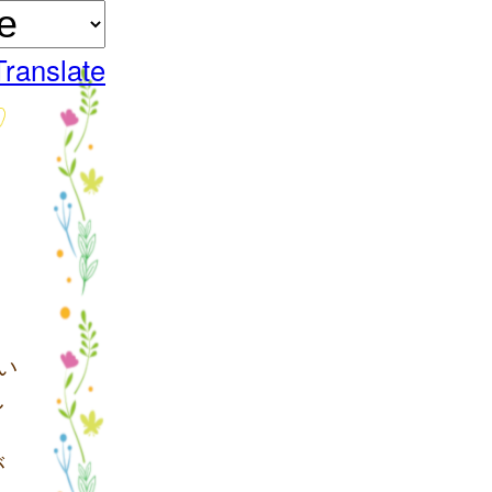
Translate
い
し
が