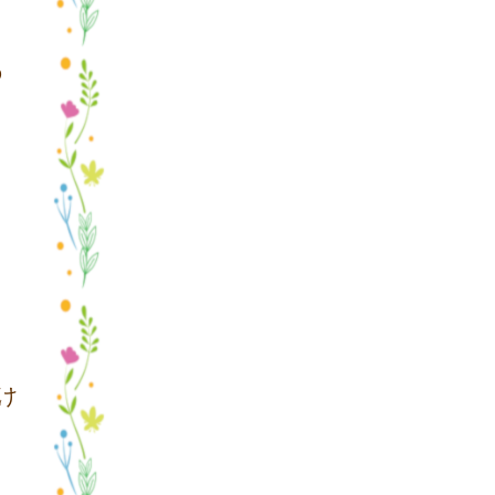
の
け
く