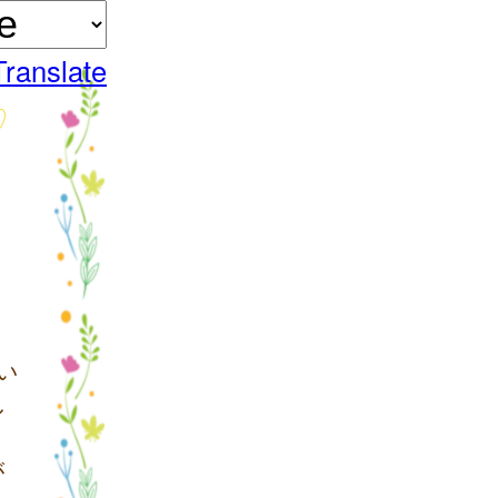
Translate
い
し
が