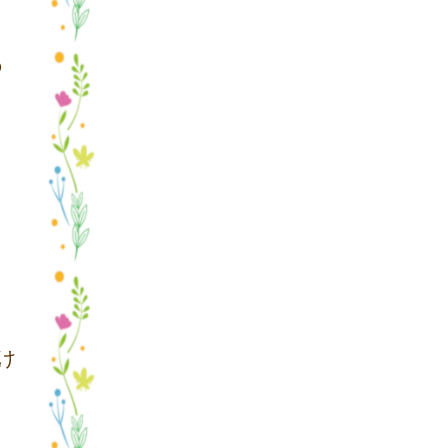
の
け
く