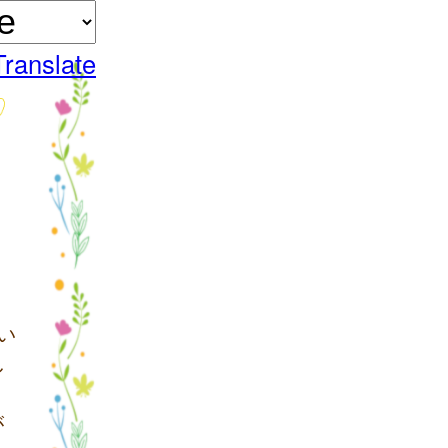
Translate
い
し
が